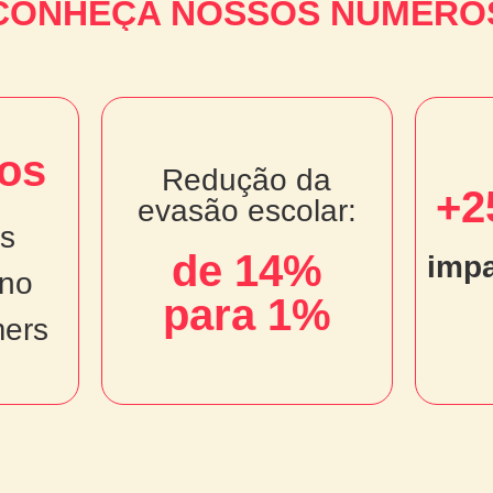
CONHEÇA NOSSOS NÚMERO
nos
os
Redução da
Redução da
+2
evasão escolar:
evasão escolar:
s
de 14%
de 14%
imp
 no
no
i
para 1%
para 1%
ers
ers