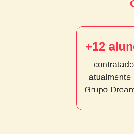
+12 alu
+12 alun
contratado
contratados
atualmente
atualmente 
Grupo Dream
Grupo Dream