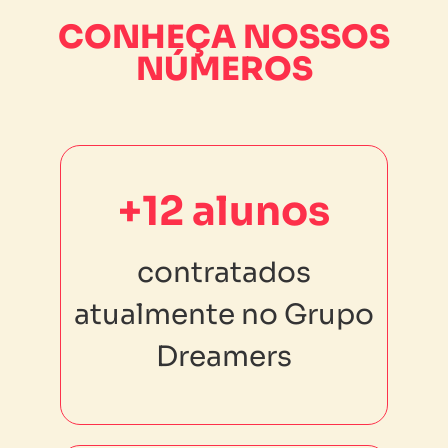
CONHEÇA NOSSOS
NÚMEROS
+12 alunos
+12 alunos
contratados
contratados
atualmente no Grupo
atualmente no Grupo
Dreamers
Dreamers