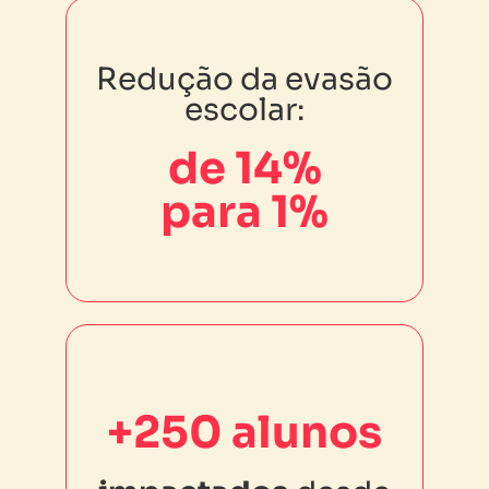
Redução da evasão
Redução da evasão
escolar:
escolar:
de 14%
de 14%
para 1%
para 1%
+250 alunos
+250 alunos