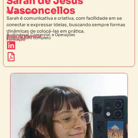
Sarah de Jesus
Vasconcellos
Rio de Janeiro
Sarah é comunicativa e criativa, com facilidade em se
conectar e expressar ideias, buscando sempre formas
dinâmicas de colocá-las em prática.
Audiovisual, Comercial, e Operações
Áreas de interesse
Ensino médio completo
Formação