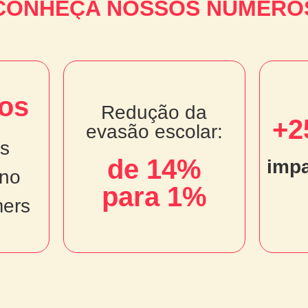
CONHEÇA NOSSOS NÚMERO
nos
os
Redução da
Redução da
+2
evasão escolar:
evasão escolar:
s
de 14%
de 14%
imp
 no
no
i
para 1%
para 1%
ers
ers