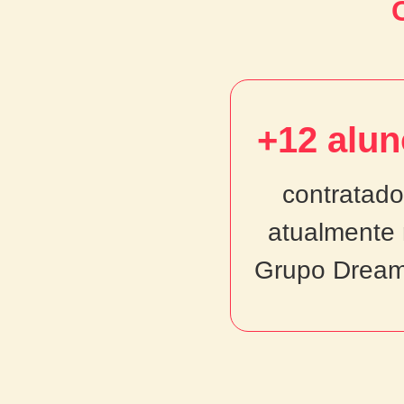
+12 alu
+12 alun
contratado
contratados
atualmente
atualmente 
Grupo Dream
Grupo Dream