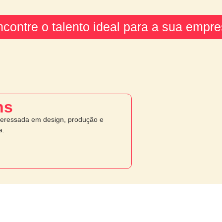
contre o talento ideal para a sua empr
ns
teressada em design, produção e
a.