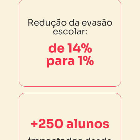
Redução da evasão
Redução da evasão
escolar:
escolar:
de 14%
de 14%
para 1%
para 1%
+250 alunos
+250 alunos