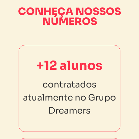
CONHEÇA NOSSOS
NÚMEROS
+12 alunos
+12 alunos
contratados
contratados
atualmente no Grupo
atualmente no Grupo
Dreamers
Dreamers